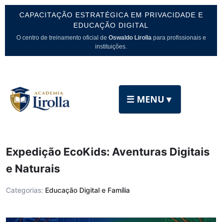
CAPACITAÇÃO ESTRATÉGICA EM PRIVACIDADE E
EDUCAÇÃO DIGITAL
O centro de treinamento oficial de
Oswaldo Lirolla
para profissionais e
instituições.
☰ MENU
▼
Expedição EcoKids: Aventuras Digitais
e Naturais
Categorias:
Educação Digital e Família