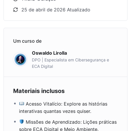
ecossistemas como o manguezal e
25 de abril de 2026 Atualizado
descobertas sobre a vida selvagem.
Leitura em Família:
Momentos de
conexão entre pais e filhos através de
lições valiosas.
Um curso de
Esse é um presente do
Projeto
Oswaldo Lirolla
EcoAprender
para todas as famílias que
DPO | Especialista em Cibersegurança e
acreditam que a educação é a base para um
ECA Digital
futuro mais seguro e sustentável.
Materiais inclusos
Acesso Vitalício: Explore as histórias
interativas quantas vezes quiser.
Missões de Aprendizado: Lições práticas
sobre ECA Digital e Meio Ambiente.