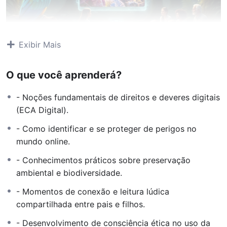
Exibir Mais
O que você aprenderá?
- Noções fundamentais de direitos e deveres digitais
Expedição
(ECA Digital).
EcoKids: O Guia
- Como identificar e se proteger de perigos no
mundo online.
Pedagógico para
- Conhecimentos práticos sobre preservação
ambiental e biodiversidade.
Famílias e
- Momentos de conexão e leitura lúdica
Educadores
compartilhada entre pais e filhos.
- Desenvolvimento de consciência ética no uso da