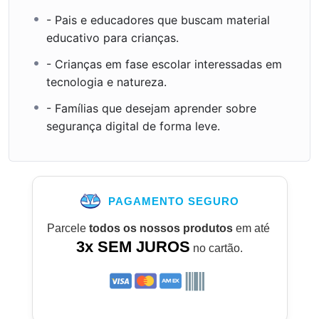
natureza com a sabedoria
- Pais e educadores que buscam material
necessária para habitar o ambiente
educativo para crianças.
digital com segurança e respeito.”
- Crianças em fase escolar interessadas em
Oswaldo Lirolla — Idealizador da
tecnologia e natureza.
Academia Lirolla e Projeto
- Famílias que desejam aprender sobre
EcoAprender
segurança digital de forma leve.
PAGAMENTO SEGURO
Compromisso
Ético
Parcele
todos os nossos produtos
em até
Em respeito à
LGPD e ao Digital
3x SEM JUROS
no cartão.
ECA
, este conteúdo é 100% aberto.
Não coletamos dados de menores
e
não exigimos cadastros. Segurança
se ensina com exemplo e