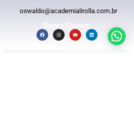
oswaldo@academialirolla.com.br
Redes Sociais:
OSWALDO LIROLLA MACIULATEIS JUNIOR
(DATACOM SOLUÇÕES)
CNPJ: 00.364.973/0001-00 | São Paulo – Brasil
Política de Privacidade
Termos de Uso
|
|
Política de Reembolso