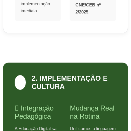
implementação
CNE/CEB nº
imediata.
2/2025
.
2. IMPLEMENTAÇÃO E
CULTURA
Integração
Mudança Real
Pedagógica
na Rotina
A Educação Digital sai
Unificamos a linguagem