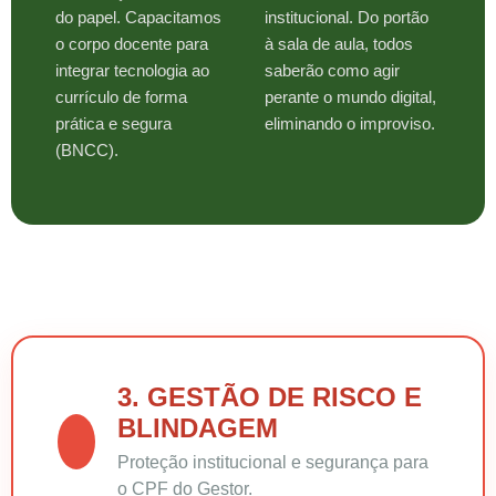
do papel. Capacitamos
institucional. Do portão
o corpo docente para
à sala de aula, todos
integrar tecnologia ao
saberão como agir
currículo de forma
perante o mundo digital,
prática e segura
eliminando o improviso.
(BNCC).
3. GESTÃO DE RISCO E
BLINDAGEM
Proteção institucional e segurança para
o CPF do Gestor.