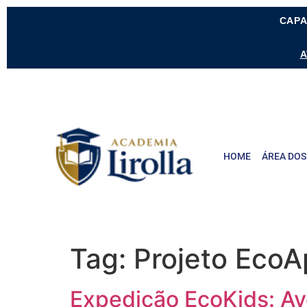
CAPA
A
HOME
ÁREA DOS
Tag:
Projeto EcoA
Expedição EcoKids: Ave