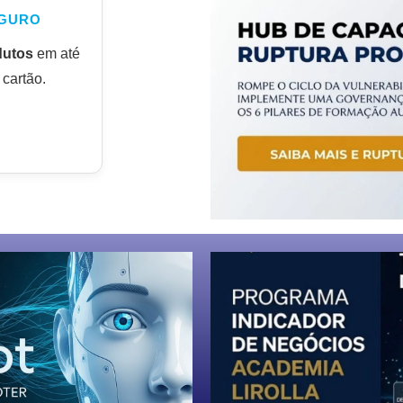
GURO
dutos
em até
cartão.