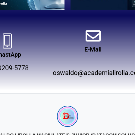
E-Mail
hastApp
9209-5778
oswaldo@academialirolla.c