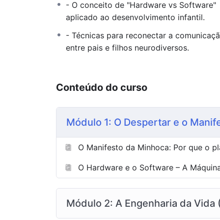
- O conceito de "Hardware vs Software"
O Manifesto da Minhoca:
Uma reflexão
aplicado ao desenvolvimento infantil.
ecossistema e como a simplicidade esc
- Técnicas para reconectar a comunicaç
A Sinfonia Atípica:
Aprenda a ouvir a 
entre pais e filhos neurodiversos.
nos reconectar com o que é essencial.
O Mito da Normalidade:
Um desafio à 
evolução, em vez da patologia.
Conteúdo do curso
Por que este Livroboo
Módulo 1: O Despertar e o Manif
Este não é um livro estático. É uma experiê
práticas para ajudar famílias a transforma
O Manifesto da Minhoca: Por que o pl
“A Geração TEA trará o novo software d
O Hardware e o Software – A Máquina
ecológica urgente.”
Módulo 2: A Engenharia da Vida