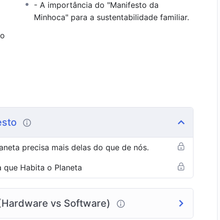
- A importância do "Manifesto da
 profunda sobre o papel de cada ser no
Minhoca" para a sustentabilidade familiar.
onde a força que sustenta a vida.
ão
frequência única dessa geração e como ela pode
visão médica tradicional, focando na potência e na
k é único?
esto
ncia digital que combina texto, vídeo e reflexões
rem o diagnóstico em
propósito
.
aneta precisa mais delas do que de nós.
a Terra, essencial para uma reinicialização
 que Habita o Planeta
 (Hardware vs Software)