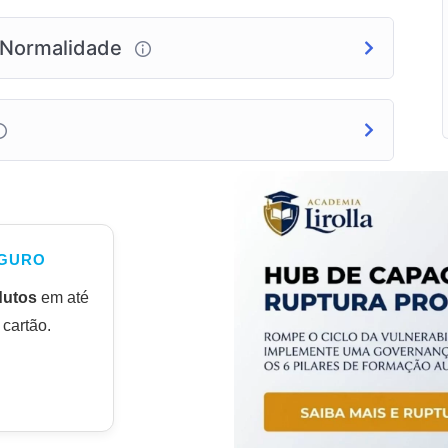
a Normalidade
GURO
dutos
em até
cartão.