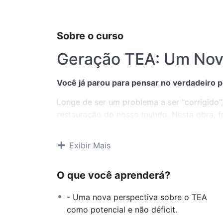
Sobre o curso
Geração TEA: Um Novo
Você já parou para pensar no verdadeiro p
Longe de ser um problema a ser “corrigido”
restauração do nosso mundo. Nesta obra, fr
convidamos você a questionar antigas noçõe
compensação natural.
Exibir Mais
O que você vai encont
O que você aprenderá?
O Hardware e o Software:
Entenda por
apenas roda um sistema operacional 
- Uma nova perspectiva sobre o TEA
de um planeta que precisa de um
rebo
como potencial e não déficit.