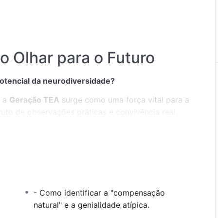
 Olhar para o Futuro
otencial da neurodiversidade?
, a
Geração TEA
surge como uma força vital para a
uto de observações práticas e convivência real,
s e descobrir a genialidade inerente à
rar nesta obra:
 que o cérebro atípico não está quebrado; ele
mais avançado e sintonizado com as necessidades
- Como identificar a "compensação
ot
.
natural" e a genialidade atípica.