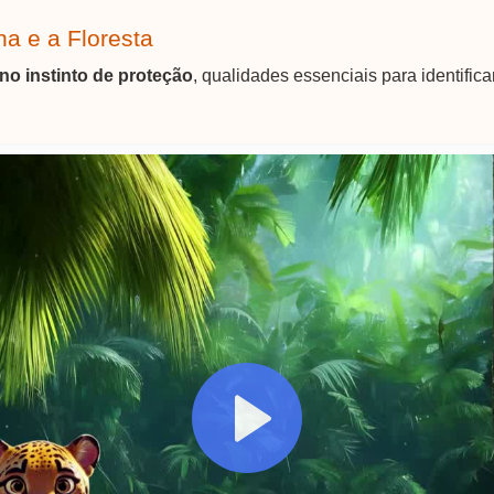
a e a Floresta
no instinto de proteção
, qualidades essenciais para identific