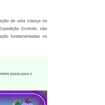
teção de uma criança no
Expedição EcoKids, não
zação fundamentadas no
imeiro passo para o