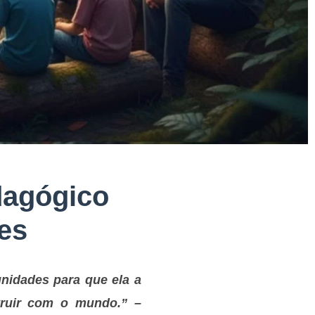
dagógico
es
nidades para que ela a
truir com o mundo.” –