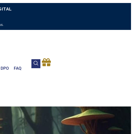
GITAL
 →
DPO
FAQ