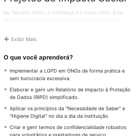
No Terceiro Setor, a confiança é o maior ativo. Este
treinamento foca em como as ONGs e Fundações
podem se adequar à LGPD sem burocracia, protegendo
os dados de doadores, voluntários e beneficiários.
Exibir Mais
O que você e sua equipe
aprenderão:
O que você aprenderá?
Implementar a LGPD em ONGs de forma prática e
Gestão de Doadores:
Como coletar e armazenar
sem burocracia excessiva.
dados para captação de recursos com segurança.
Elaborar e gerir um Relatório de Impacto à Proteção
Dados de Beneficiários:
O cuidado especial com
de Dados (RIPD) simplificado.
dados sensíveis em projetos sociais.
Aplicar os princípios da "Necessidade de Saber" e
Transparência e Prestação de
"Higiene Digital" no dia a dia da instituição.
Contas:
Equilibrando a publicidade das ações
com o sigilo dos dados.
Criar e gerir termos de confidencialidade robustos
para voluntários e prestadores de serviço.