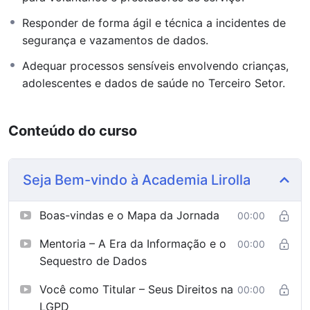
Parcerias Públicas e Privadas:
Requisitos de
proteção de dados em convênios e editais.
Responder de forma ágil e técnica a incidentes de
segurança e vazamentos de dados.
Benefícios para a Instituição:
Adequar processos sensíveis envolvendo crianças,
adolescentes e dados de saúde no Terceiro Setor.
Credibilidade com Mantenedores:
Empresas
parceiras exigem conformidade com a LGPD para
investir.
Conteúdo do curso
Segurança contra Incidentes:
Proteja a imagem
da sua ONG contra vazamentos de dados.
Seja Bem-vindo à Academia Lirolla
Habilitação para Editais:
Esteja pronto para os
novos requisitos jurídicos de fomento e parcerias.
Boas-vindas e o Mapa da Jornada
00:00
Metodologia:
Foco nas particularidades administrativas
Mentoria – A Era da Informação e o
00:00
e financeiras das organizações sem fins lucrativos.
Sequestro de Dados
Você como Titular – Seus Direitos na
00:00
LGPD