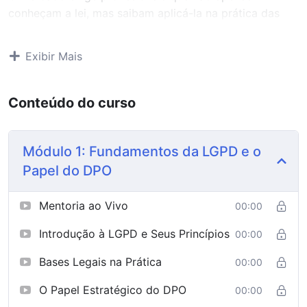
conheçam a lei, mas saibam aplicá-la na prática das
empresas. Este curso oferece a base teórica e técnica
necessária para você assumir a função de DPO com
Exibir Mais
segurança e autoridade.
O que você aprenderá:
Conteúdo do curso
Fundamentos da LGPD:
Origem, princípios e
bases legais para o tratamento de dados.
Módulo 1: Fundamentos da LGPD e o
O Papel do DPO:
Responsabilidades, ética e a
Papel do DPO
relação com a ANPD e os titulares.
Mentoria ao Vivo
00:00
Gestão de Incidentes e Riscos:
Como agir em
casos de vazamento e como criar o Relatório de
Introdução à LGPD e Seus Princípios
00:00
Impacto (RIPD).
Bases Legais na Prática
00:00
Segurança da Informação:
Pilares técnicos para a
O Papel Estratégico do DPO
00:00
proteção de ativos digitais.