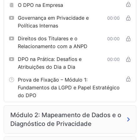
O DPO na Empresa
Governança e Compliance:
Como implementar
um programa de privacidade do zero.
Governança em Privacidade e
00:00
Benefícios da sua Certificação:
Políticas Internas
Direitos dos Titulares e o
00:00
Autoridade Profissional:
Esteja pronto para
Relacionamento com a ANPD
ocupar uma das funções mais requisitadas e bem
remuneradas da atualidade.
DPO na Prática: Desafios e
00:00
Atribuições do Dia a Dia
Visão Prática de Mercado:
Aprenda com cases
reais de implementação em diversos setores.
Prova de Fixação – Módulo 1:
Fundamentos da LGPD e Papel Estratégico
Habilitação Técnica:
Domine as ferramentas e
do DPO
processos de conformidade exigidos pela
legislação brasileira.
Módulo 2: Mapeamento de Dados e o
Metodologia:
Aulas profundas, com foco em resolução
Diagnóstico de Privacidade
de problemas reais e preparação para a atuação
imediata como DPO.