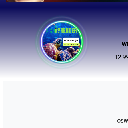
W
12 9
OSW