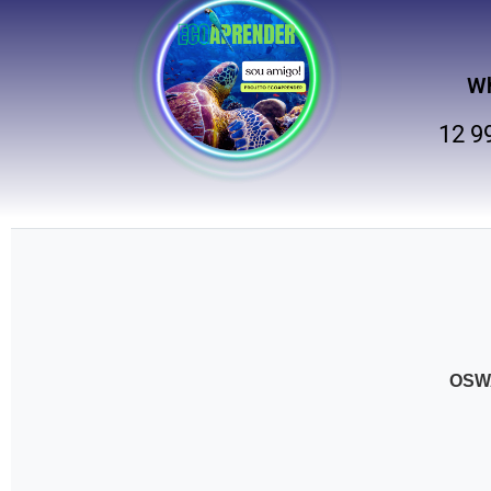
W
12 9
OSW