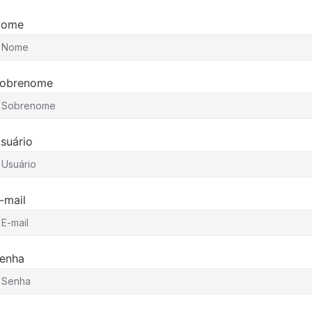
Nome
obrenome
suário
-mail
enha