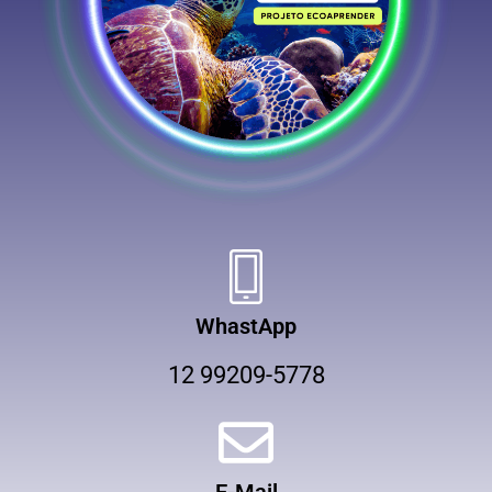
WhastApp
12 99209-5778
E-Mail