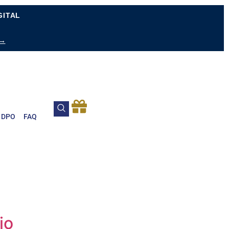
GITAL
 →
DPO
FAQ
io