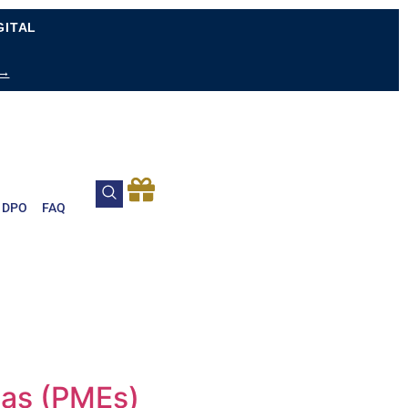
GITAL
 →
DPO
FAQ
sas (PMEs)