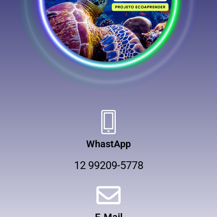
WhastApp
12 99209-5778
E-Mail