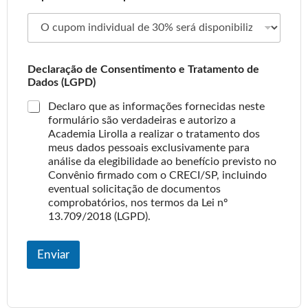
a
Declaração de Consentimento e Tratamento de
d
Dados (LGPD)
o
i
Declaro que as informações fornecidas neste
n
formulário são verdadeiras e autorizo a
f
Academia Lirolla a realizar o tratamento dos
o
meus dados pessoais exclusivamente para
r
análise da elegibilidade ao benefício previsto no
m
Convênio firmado com o CRECI/SP, incluindo
a
eventual solicitação de documentos
ç
õ
comprobatórios, nos termos da Lei nº
e
13.709/2018 (LGPD).
s
Enviar