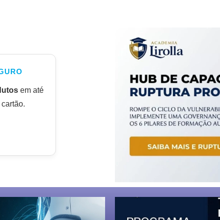
GURO
dutos
em até
cartão.