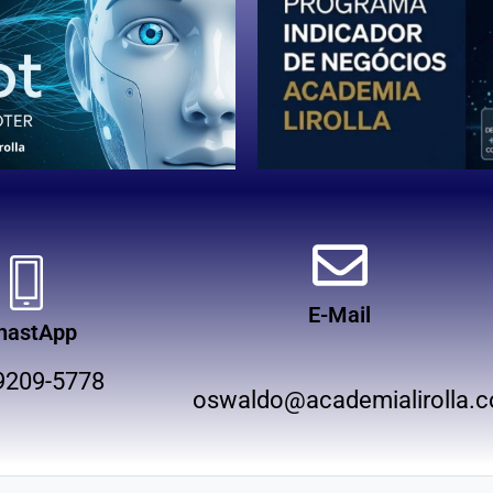
E-Mail
hastApp
9209-5778
oswaldo@academialirolla.c