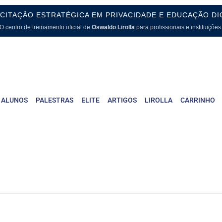
CITAÇÃO ESTRATÉGICA EM PRIVACIDADE E EDUCAÇÃO DI
O centro de treinamento oficial de
Oswaldo Lirolla
para profissionais e instituições
 ALUNOS
PALESTRAS
ELITE
ARTIGOS
LIROLLA
CARRINHO