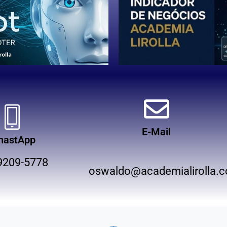
E-Mail
hastApp
9209-5778
oswaldo@academialirolla.c