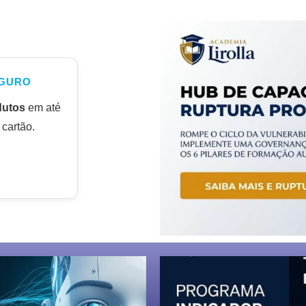
GURO
dutos
em até
cartão.