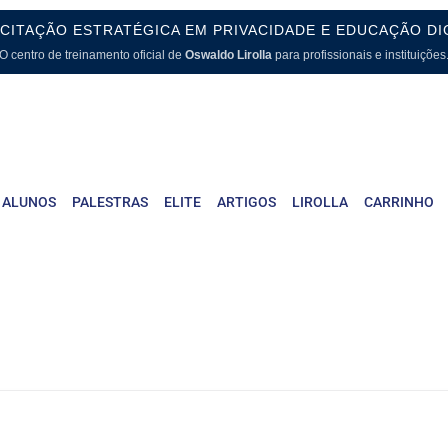
CITAÇÃO ESTRATÉGICA EM PRIVACIDADE E EDUCAÇÃO DI
O centro de treinamento oficial de
Oswaldo Lirolla
para profissionais e instituições
 ALUNOS
PALESTRAS
ELITE
ARTIGOS
LIROLLA
CARRINHO