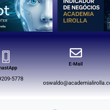
E-Mail
hastApp
9209-5778
oswaldo@academialirolla.c