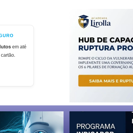
GURO
dutos
em até
cartão.