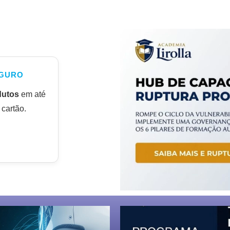
GURO
dutos
em até
cartão.