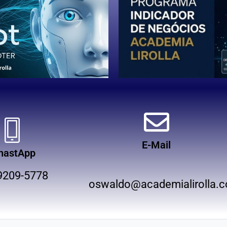
E-Mail
hastApp
9209-5778
oswaldo@academialirolla.c