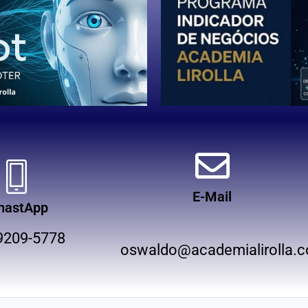
E-Mail
hastApp
9209-5778
oswaldo@academialirolla.c