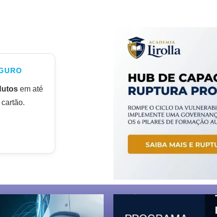
GURO
dutos
em até
cartão.