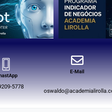
E-Mail
hastApp
9209-5778
oswaldo@academialirolla.c