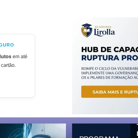
GURO
dutos
em até
cartão.