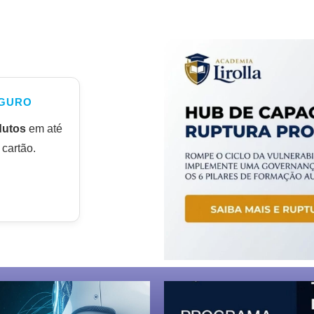
GURO
dutos
em até
cartão.