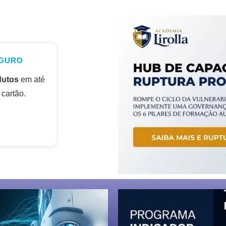
GURO
dutos
em até
cartão.