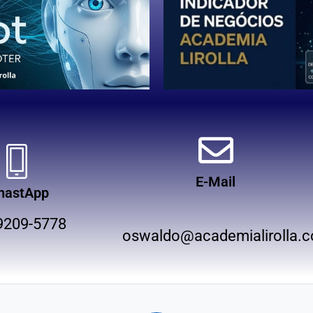
E-Mail
hastApp
9209-5778
oswaldo@academialirolla.c