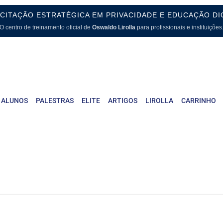
CITAÇÃO ESTRATÉGICA EM PRIVACIDADE E EDUCAÇÃO DI
O centro de treinamento oficial de
Oswaldo Lirolla
para profissionais e instituições
 ALUNOS
PALESTRAS
ELITE
ARTIGOS
LIROLLA
CARRINHO