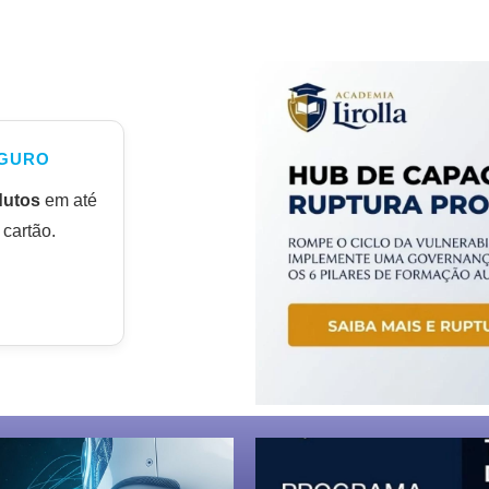
GURO
dutos
em até
cartão.