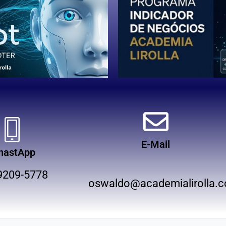
E-Mail
hastApp
9209-5778
oswaldo@academialirolla.c