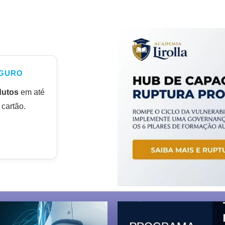
GURO
dutos
em até
cartão.