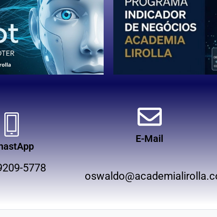
E-Mail
hastApp
9209-5778
oswaldo@academialirolla.c