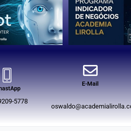
E-Mail
hastApp
9209-5778
oswaldo@academialirolla.c