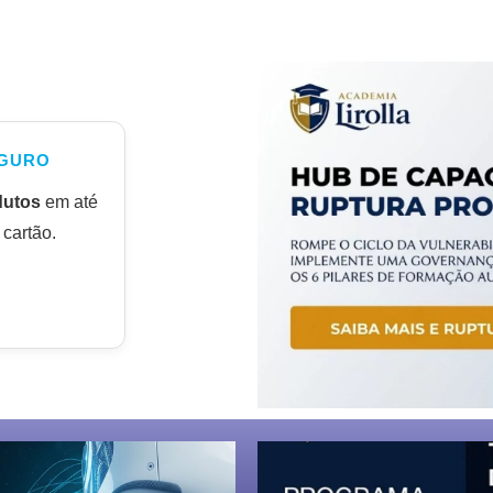
GURO
dutos
em até
cartão.