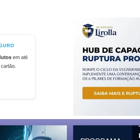
GURO
dutos
em até
cartão.