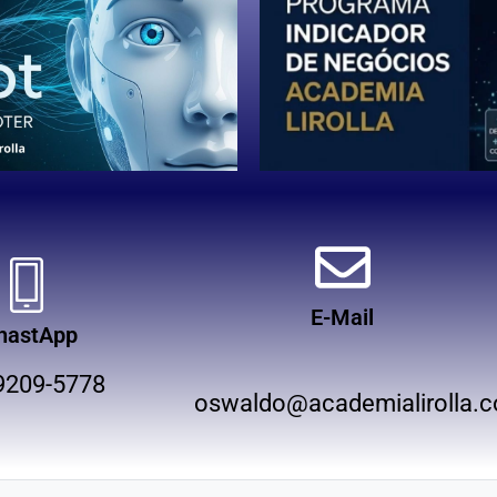
E-Mail
hastApp
9209-5778
oswaldo@academialirolla.c