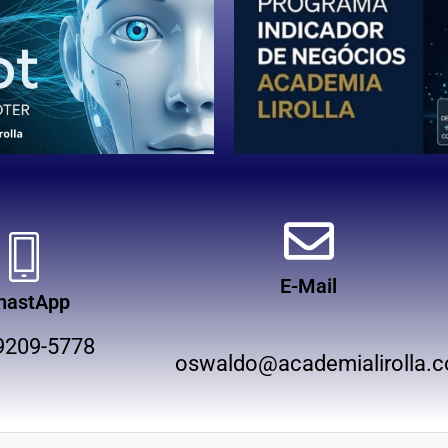
E-Mail
hastApp
9209-5778
oswaldo@academialirolla.c