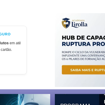
GURO
dutos
em até
cartão.