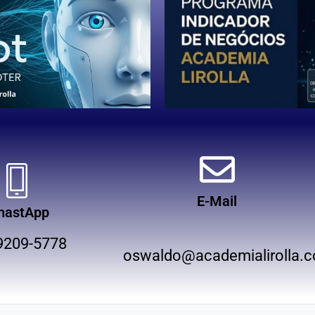
E-Mail
hastApp
9209-5778
oswaldo@academialirolla.c