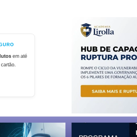
GURO
dutos
em até
cartão.