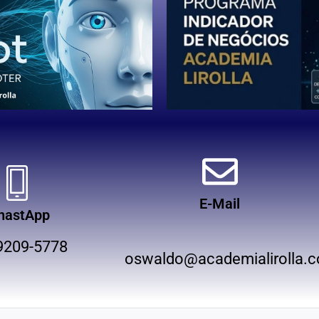
E-Mail
hastApp
9209-5778
oswaldo@academialirolla.c