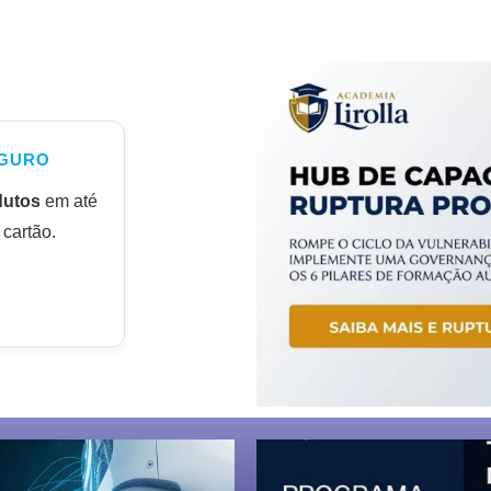
GURO
dutos
em até
cartão.