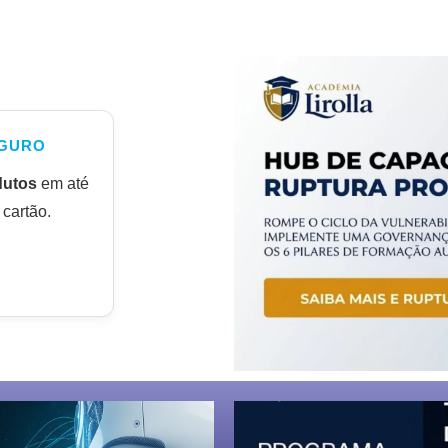
GURO
dutos
em até
cartão.