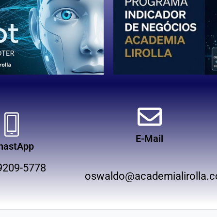
E-Mail
hastApp
9209-5778
oswaldo@academialirolla.c