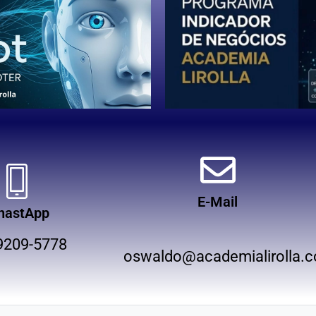
E-Mail
hastApp
9209-5778
oswaldo@academialirolla.c