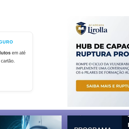
GURO
dutos
em até
cartão.