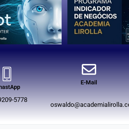
E-Mail
hastApp
9209-5778
oswaldo@academialirolla.c