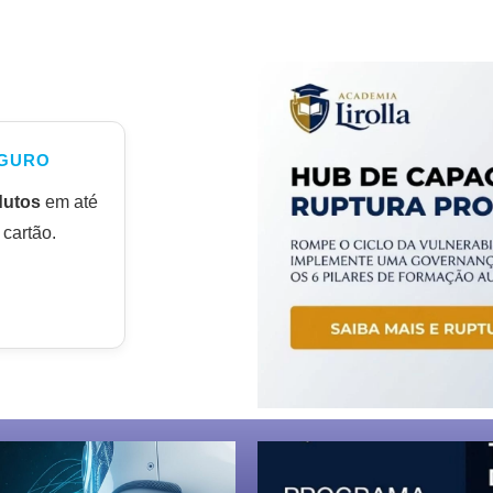
GURO
dutos
em até
cartão.