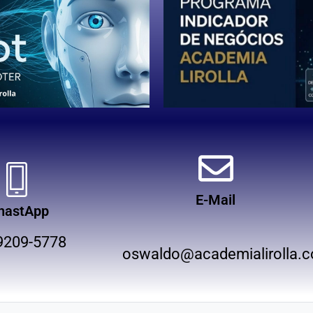
E-Mail
hastApp
9209-5778
oswaldo@academialirolla.c