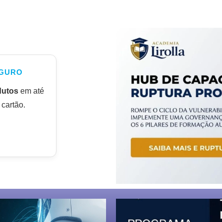
GURO
dutos
em até
cartão.