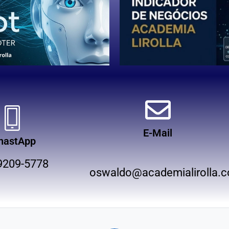
E-Mail
hastApp
9209-5778
oswaldo@academialirolla.c