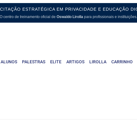
CITAÇÃO ESTRATÉGICA EM PRIVACIDADE E EDUCAÇÃO DI
O centro de treinamento oficial de
Oswaldo Lirolla
para profissionais e instituições
 ALUNOS
PALESTRAS
ELITE
ARTIGOS
LIROLLA
CARRINHO