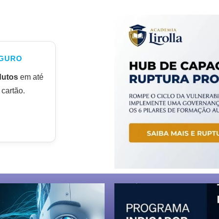
GURO
dutos
em até
cartão.