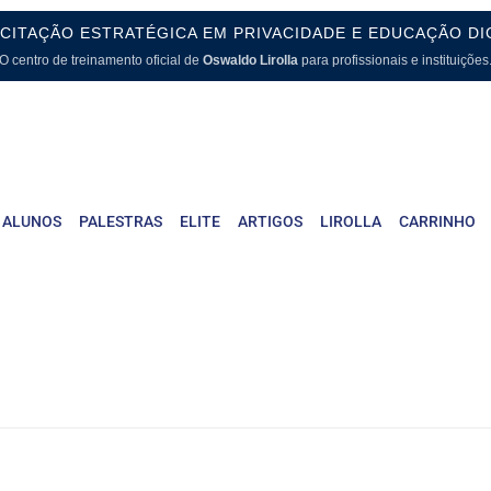
CITAÇÃO ESTRATÉGICA EM PRIVACIDADE E EDUCAÇÃO DI
O centro de treinamento oficial de
Oswaldo Lirolla
para profissionais e instituições
 ALUNOS
PALESTRAS
ELITE
ARTIGOS
LIROLLA
CARRINHO