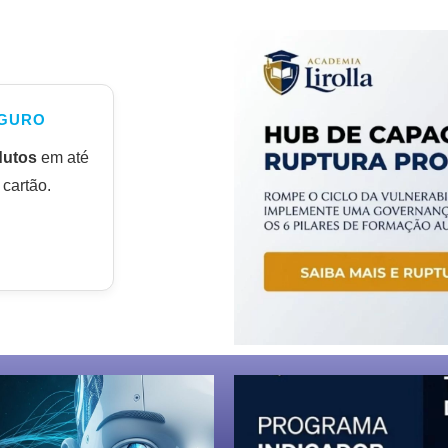
GURO
dutos
em até
cartão.