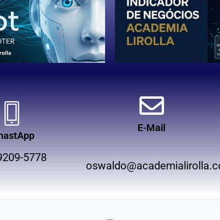
E-Mail
hastApp
9209-5778
oswaldo@academialirolla.c