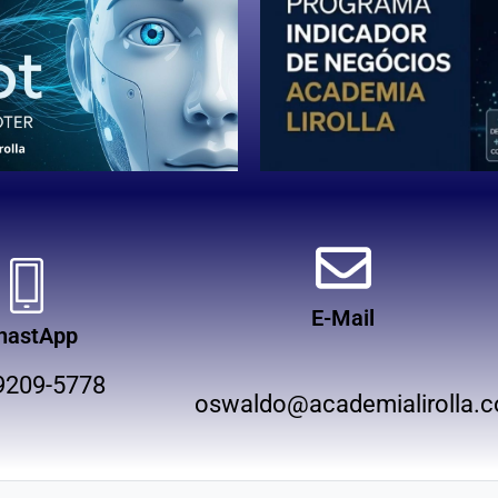
E-Mail
hastApp
9209-5778
oswaldo@academialirolla.c