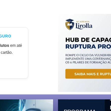
GURO
dutos
em até
cartão.