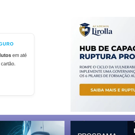
GURO
dutos
em até
cartão.