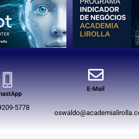
E-Mail
hastApp
9209-5778
oswaldo@academialirolla.c