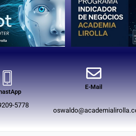
E-Mail
hastApp
9209-5778
oswaldo@academialirolla.c