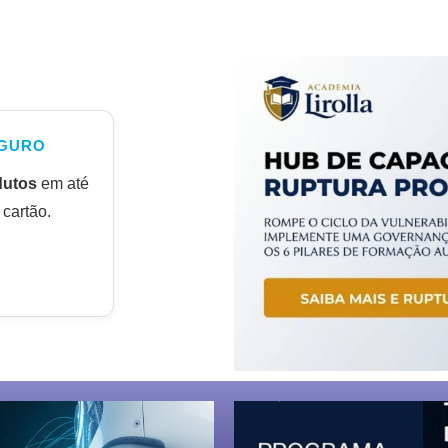
GURO
dutos
em até
cartão.