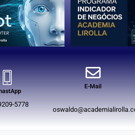
E-Mail
hastApp
9209-5778
oswaldo@academialirolla.c