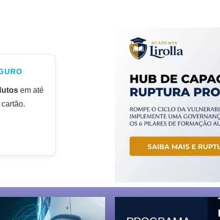
GURO
dutos
em até
cartão.