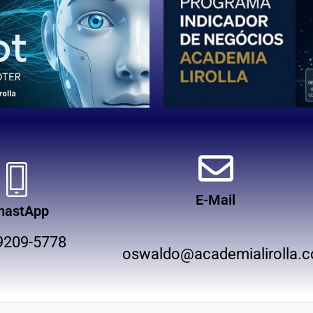
E-Mail
hastApp
9209-5778
oswaldo@academialirolla.c