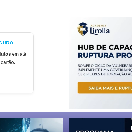
GURO
dutos
em até
cartão.