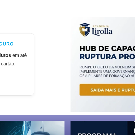
GURO
dutos
em até
cartão.