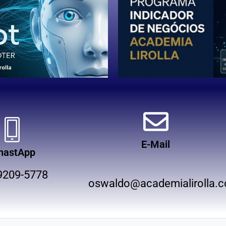
E-Mail
hastApp
9209-5778
oswaldo@academialirolla.c