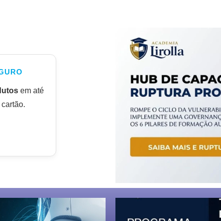
GURO
dutos
em até
cartão.