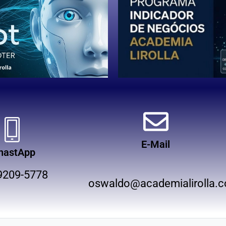
E-Mail
hastApp
9209-5778
oswaldo@academialirolla.c