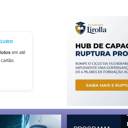
GURO
dutos
em até
cartão.