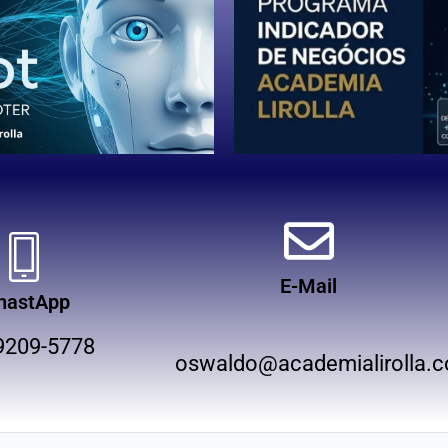
E-Mail
hastApp
9209-5778
oswaldo@academialirolla.c