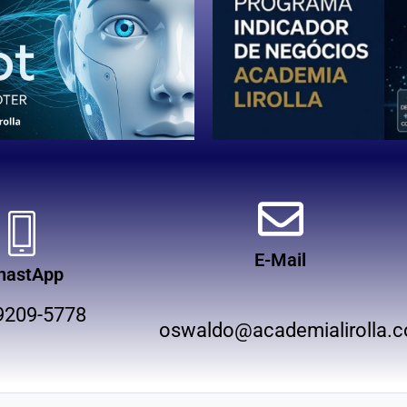
E-Mail
hastApp
9209-5778
oswaldo@academialirolla.c