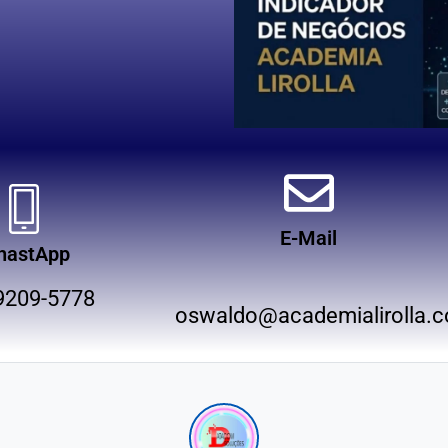
E-Mail
hastApp
9209-5778
oswaldo@academialirolla.c