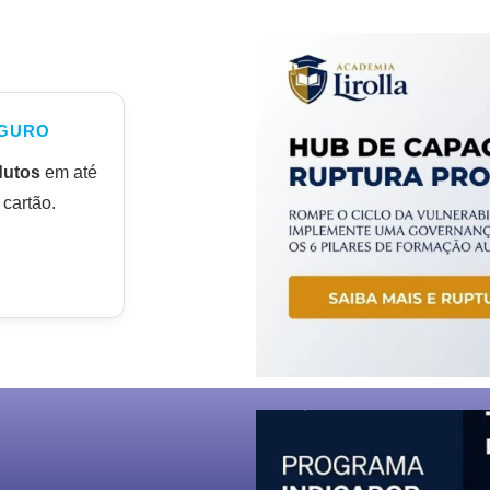
GURO
dutos
em até
cartão.