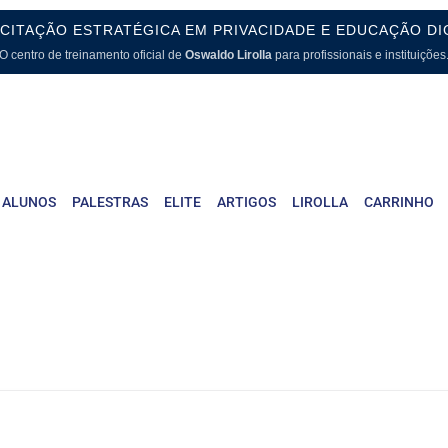
CITAÇÃO ESTRATÉGICA EM PRIVACIDADE E EDUCAÇÃO DI
O centro de treinamento oficial de
Oswaldo Lirolla
para profissionais e instituições
 ALUNOS
PALESTRAS
ELITE
ARTIGOS
LIROLLA
CARRINHO