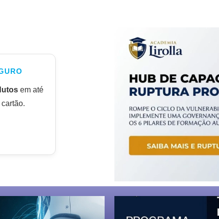
GURO
dutos
em até
cartão.