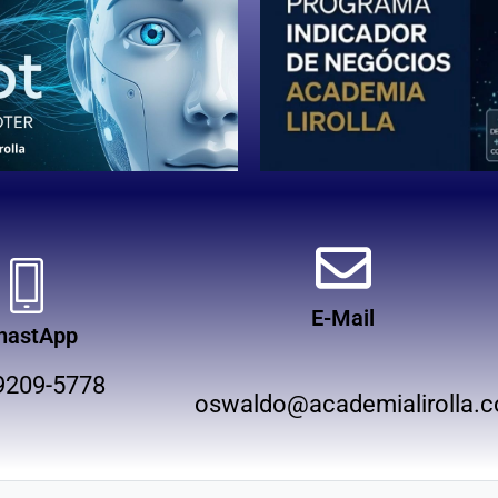
E-Mail
hastApp
9209-5778
oswaldo@academialirolla.c