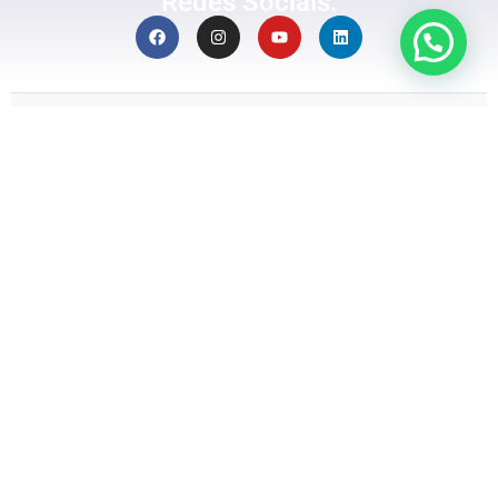
Redes Sociais:
OSWALDO LIROLLA MACIULATEIS JUNIOR
(DATACOM SOLUÇÕES)
CNPJ: 00.364.973/0001-00 | São Paulo – Brasil
Política de Privacidade
Termos de Uso
|
|
Política de Reembolso
© 2026 Academia Lirolla – Especialista em LGPD e ECA Digital. Todos
os direitos reservados.